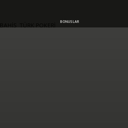
BONUSLAR
BAHİS
TÜRK POKERİ