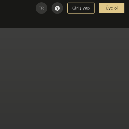
TR
Giriş yap
Üye ol
Türkçe
English
Español