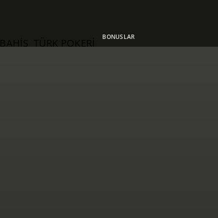
BONUSLAR
BAHİS
TÜRK POKERİ