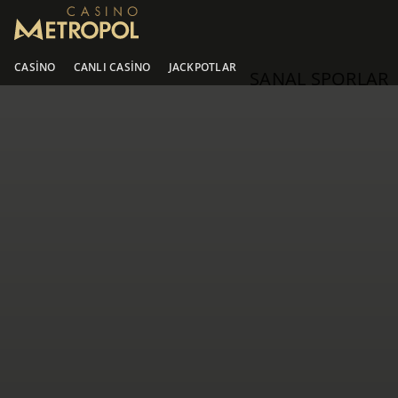
CASİNO
CANLI CASİNO
JACKPOTLAR
SANAL SPORLAR
Arkadaşınızı
Getirin,
Birlikte
Kazanın
Bilgi Alın