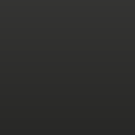
Big Bass Bonanza
Pragmatic Play