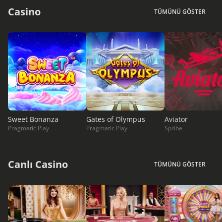
Casino
TÜMÜNÜ GÖSTER
Sweet Bonanza
Gates of Olympus
Aviator
Pragmatic Play
Pragmatic Play
Spribe
Canlı Casino
TÜMÜNÜ GÖSTER