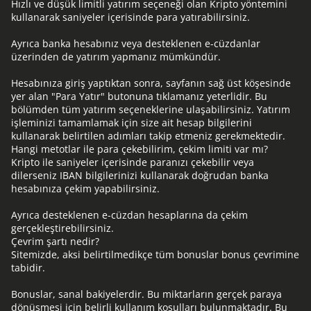
Hızlı ve düşük limitli yatırım seçeneği olan Kripto yöntemini
kullanarak saniyeler içerisinde para yatırabilirsiniz.
Ayrıca banka hesabınız veya desteklenen e-cüzdanlar
üzerinden de yatırım yapmanız mümkündür.
Hesabınıza giriş yaptıktan sonra, sayfanın sağ üst köşesinde
yer alan "Para Yatır" butonuna tıklamanız yeterlidir. Bu
bölümden tüm yatırım seçeneklerine ulaşabilirsiniz. Yatırım
işleminizi tamamlamak için size ait hesap bilgilerini
kullanarak belirtilen adımları takip etmeniz gerekmektedir.
Hangi metotlar ile para çekebilirim, çekim limiti var mı?
Kripto ile saniyeler içerisinde paranızı çekebilir veya
dilerseniz IBAN bilgilerinizi kullanarak doğrudan banka
hesabınıza çekim yapabilirsiniz.
Ayrıca desteklenen e-cüzdan hesaplarına da çekim
gerçekleştirebilirsiniz.
Çevrim şartı nedir?
Sitemizde, aksi belirtilmedikçe tüm bonuslar bonus çevrimine
tabidir.
Bonuslar, sanal bakiyelerdir. Bu miktarların gerçek paraya
dönüşmesi için belirli kullanım koşulları bulunmaktadır. Bu